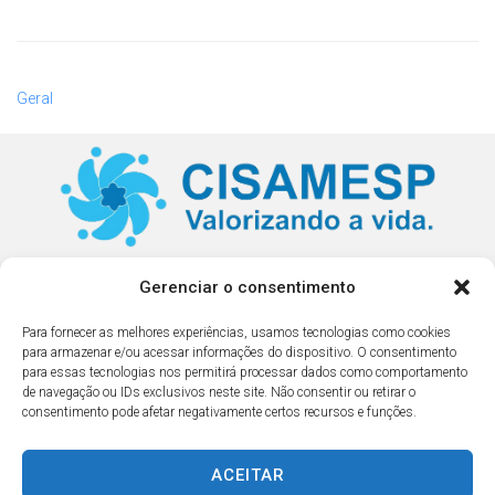
Geral
Pouso Alegre - MG
Gerenciar o consentimento
Para fornecer as melhores experiências, usamos tecnologias como cookies
Contato
para armazenar e/ou acessar informações do dispositivo. O consentimento
(35) 3423-3353
para essas tecnologias nos permitirá processar dados como comportamento
de navegação ou IDs exclusivos neste site. Não consentir ou retirar o
cisamesp@cisamesp.mg.gov.br
consentimento pode afetar negativamente certos recursos e funções.
Horário de Atendimento: 07:00 às 18:00
(segunda à sexta-feira)
ACEITAR