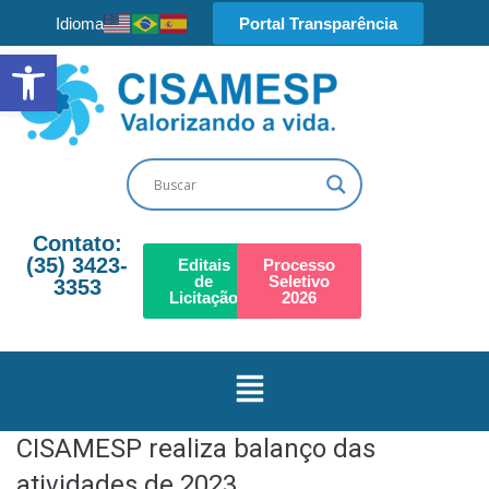
Idioma
Portal Transparência
Barra de Ferramentas Aberta
Contato:
(35) 3423-
Editais
Processo
de
Seletivo
3353​
Licitação
2026
CISAMESP realiza balanço das
atividades de 2023