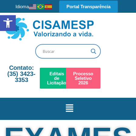
Idioma
Portal Transparência
Barra de Ferramentas Aberta
Contato:
(35) 3423-
Editais
Processo
de
Seletivo
3353​
Licitação
2026